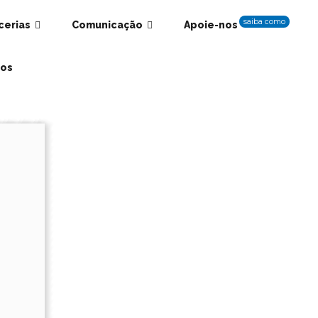
saiba como
cerias
Comunicação
Apoie-nos
os