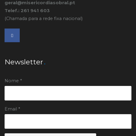
geral@misericordiasobral.pt
Telef.: 261 941 603
(Chamada para a rede fixa nacional)
Newsletter
Nome *
Email *