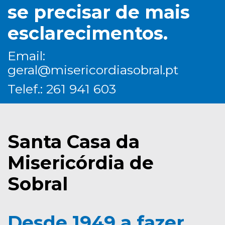
se precisar de mais
esclarecimentos.
Email:
geral@misericordiasobral.pt
Telef.: 261 941 603
Santa Casa da
Misericórdia de
Sobral
Desde 1949 a fazer