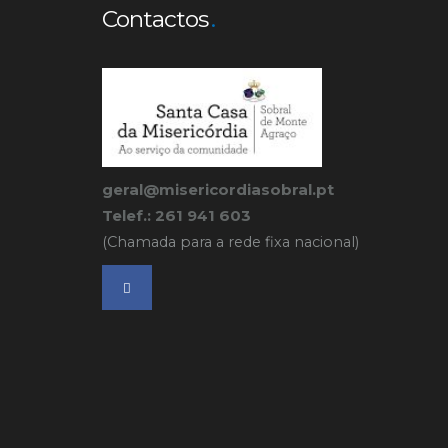
Contactos
geral@misericordiasobral.pt
Telef.: 261 941 603
(Chamada para a rede fixa nacional)