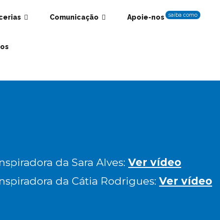
saiba como
cerias
Comunicação
Apoie-nos
os
nspiradora da Sara Alves:
Ver vídeo
inspiradora da Cátia Rodrigues:
Ver vídeo