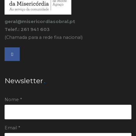
geral@misericordiasobral.pt
Telef.: 261 941 603
(Chamada para a rede fixa nacional)
Newsletter
Nome *
Email *