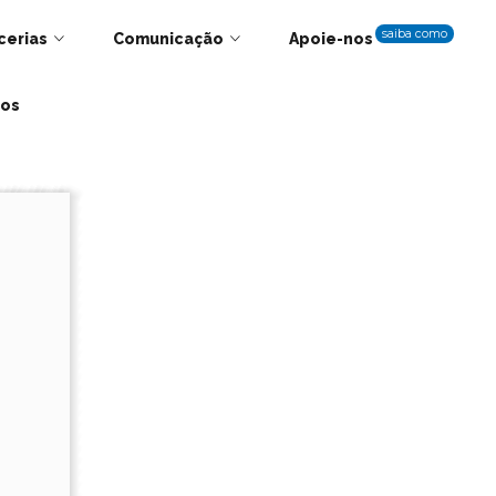
saiba como
cerias
Comunicação
Apoie-nos
tos