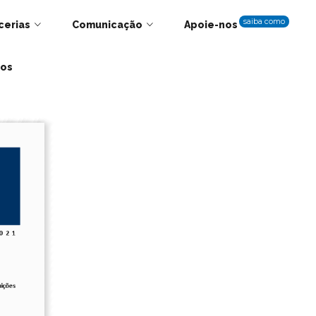
saiba como
cerias
Comunicação
Apoie-nos
tos