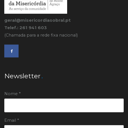
geral@misericordiasobral.pt
Telef.: 261 941 603
(Chamada para a rede fixa nacional)
Newsletter
Nome *
Email *