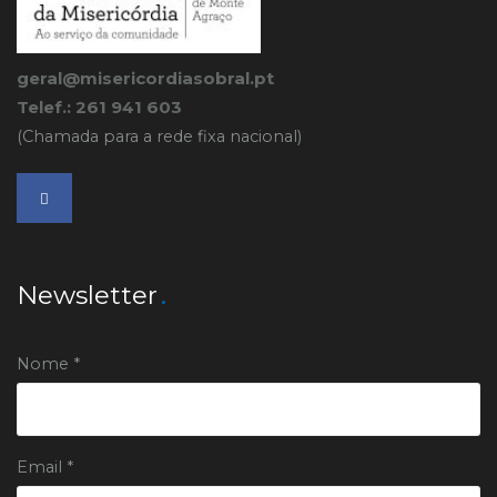
geral@misericordiasobral.pt
Telef.: 261 941 603
(Chamada para a rede fixa nacional)
Newsletter
Nome *
Email *