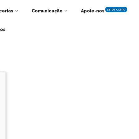
saiba como
cerias
Comunicação
Apoie-nos
tos