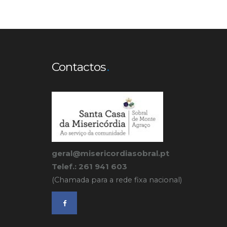
Contactos
geral@misericordiasobral.pt
Telef.: 261 941 603
(Chamada para a rede fixa nacional)